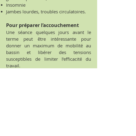
Insomnie
Jambes lourdes, troubles circulatoires.
Pour préparer l’accouchement
Une séance quelques jours avant le
terme peut être intéressante pour
donner un maximum de mobilité au
bassin et libérer des tensions
susceptibles de limiter l’efficacité du
travail.
Après l’accouchement
Si la grossesse a été difficile
Si l’accouchement a été difficile
Pour rééquilibrer les tensions
provoquées par l’accouchement
(périnée, coccyx, diaphragme, cicatrice
de césarienne…)
Certaines manifestations peuvent
apparaitre ou être amplifiées par